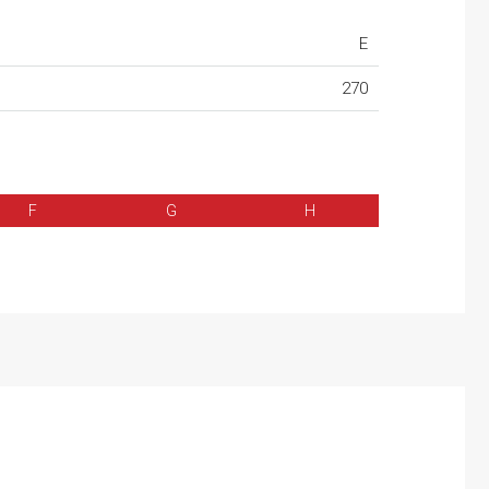
E
270
F
G
H