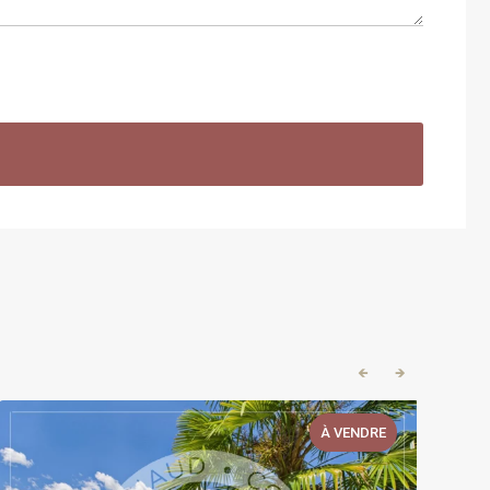
🡸
🡺
À VENDRE