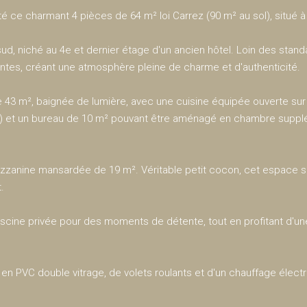
té ce charmant 4 pièces de 64 m² loi Carrez (90 m² au sol), situ
, niché au 4e et dernier étage d'un ancien hôtel. Loin des stan
ntes, créant une atmosphère pleine de charme et d'authenticité.
43 m², baignée de lumière, avec une cuisine équipée ouverte sur 
) et un bureau de 10 m² pouvant être aménagé en chambre supplé
.
ezzanine mansardée de 19 m². Véritable petit cocon, cet espace 
.
piscine privée pour des moments de détente, tout en profitant d'u
en PVC double vitrage, de volets roulants et d'un chauffage élect