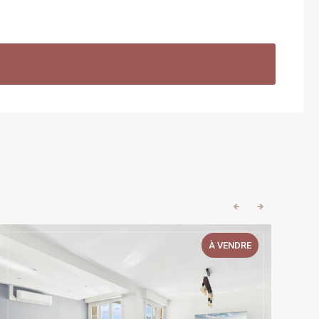
🡸
🡺
À VENDRE