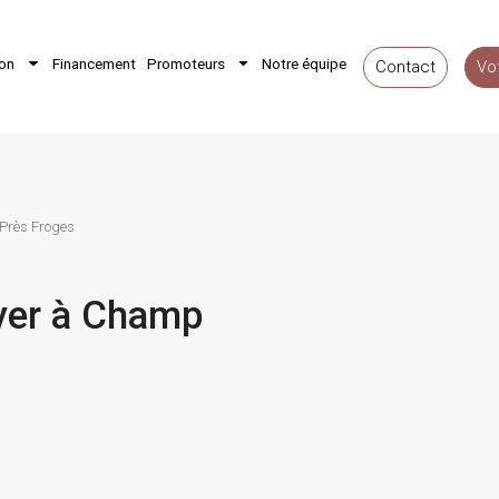
ion
Financement
Promoteurs
Notre équipe
Contact
Vo
 Près Froges
over à Champ