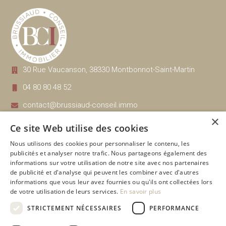
30 Rue Vaucanson, 38330 Montbonnot-Saint-Martin
04 80 80 48 52
contact@brussiaud-conseil.immo
Nos honoraires transactions
×
Ce site Web utilise des cookies
Nos honoraires gestion, location
Nous utilisons des cookies pour personnaliser le contenu, les
publicités et analyser notre trafic. Nous partageons également des
informations sur votre utilisation de notre site avec nos partenaires
Navigation
Nos biens disponibles
de publicité et d'analyse qui peuvent les combiner avec d'autres
Estimation
Immobilier ancien
informations que vous leur avez fournies ou qu'ils ont collectées lors
Financement
Immobilier neuf
de votre utilisation de leurs services.
En savoir plus
Promoteurs
À vendre
STRICTEMENT NÉCESSAIRES
PERFORMANCE
Notre équipe
Sous offre acceptée