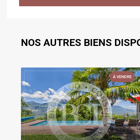
NOS AUTRES BIENS DISP
E
À VENDRE