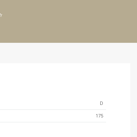
fr
D
175