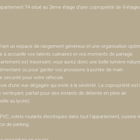
partement T4 situé au 2ème étage d'une copropriété de 9 étages
ffrant un espace de rangement généreux et une organisation optim
 à accueillir vos talents culinaires et vos moments de partage.
partement est traversant, vous aurez donc une belle lumière naturel
pplémentaire ou pour garder vos provisions à portée de main.
de sécurité pour votre véhicule.
cie d'une vue dégagée qui invite à la sérénité. La copropriété est
verdoyant, parfait pour des instants de détente en plein air.
elle au lycée).
 PVC, volets roulants électriques dans tout l'appartement, cuisin
ace de parking.