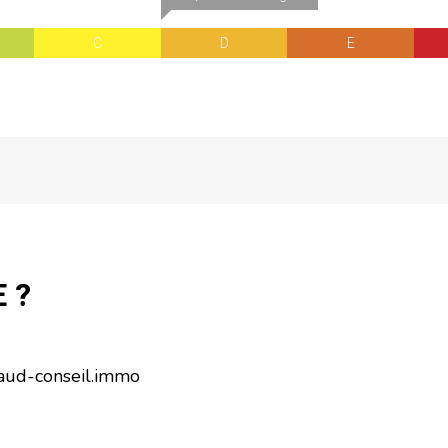
C
D
E
 ?
aud-conseil.immo