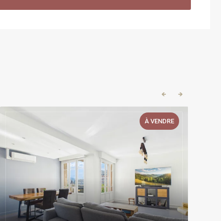
🡸
🡺
À VENDRE