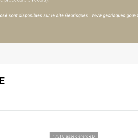
 de procédure en cours).
osé sont disponibles sur le site Géorisques :
www.georisques.gouv.
E
175 | Classe d'énergie D