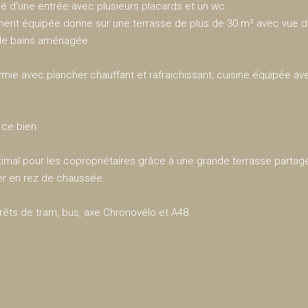
 d'une entrée avec plusieurs placards et un wc.
ement équipée donne sur une terrasse de plus de 30 m² avec vue dé
e de bains aménagée.
rmie avec plancher chauffant et rafraichissant, cuisine équipée a
 ce bien.
timal pour les copropriétaires grâce à une grande terrasse parta
ger en rez de chaussée.
êts de tram, bus, axe Chronovélo et A48.