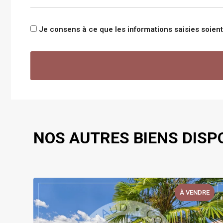
Je consens à ce que les informations saisies soie
NOS AUTRES BIENS DISP
E
À VENDRE