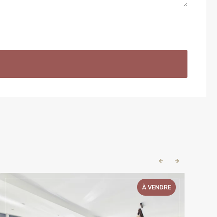
🡸
🡺
À VENDRE