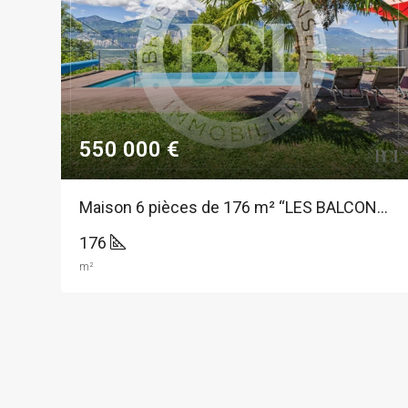
550 000 €
 grands garages : une maison aux multiples possibilités à Villard-Bonnot
Maison 6 pièces de 176 m² “LES BALCONS DE BELLEDONNE”
176
m²