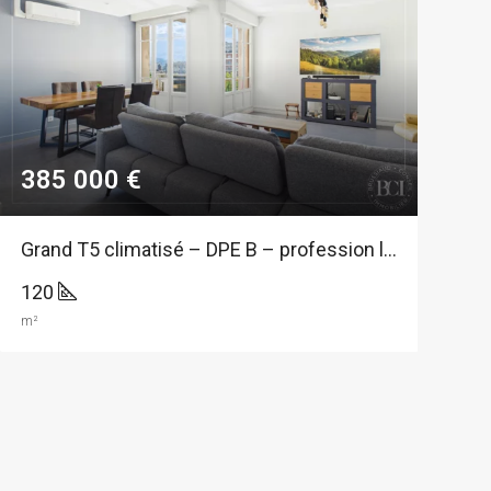
385 000 €
7
Grand T5 climatisé – DPE B – profession libérale possible – vue Massifs.
3
120
8
m²
m