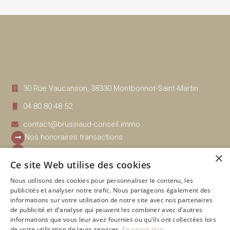
30 Rue Vaucanson, 38330 Montbonnot-Saint-Martin
04 80 80 48 52
contact@brussiaud-conseil.immo
Nos honoraires transactions
Nos honoraires gestion, location
×
Ce site Web utilise des cookies
Nous utilisons des cookies pour personnaliser le contenu, les
Navigation
Nos biens disponibles
publicités et analyser notre trafic. Nous partageons également des
Estimation
Immobilier ancien
informations sur votre utilisation de notre site avec nos partenaires
Financement
Immobilier neuf
de publicité et d'analyse qui peuvent les combiner avec d'autres
informations que vous leur avez fournies ou qu'ils ont collectées lors
Promoteurs
À vendre
de votre utilisation de leurs services.
En savoir plus