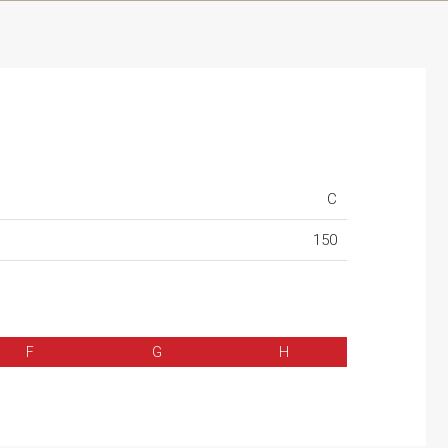
C
150
F
G
H