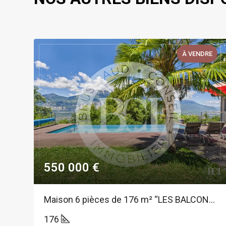
E
À VENDRE
550 000 €
 grands garages : une maison aux multiples possibilités à Villard-Bonnot
Maison 6 pièces de 176 m² “LES BALCONS DE BELLEDONNE”
176