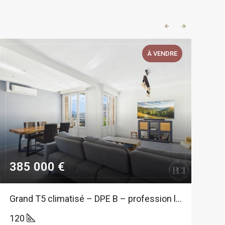
🡸
🡺
À VENDRE
385 000 €
7
Grand T5 climatisé – DPE B – profession libérale possible – vue Massifs.
3
120
8