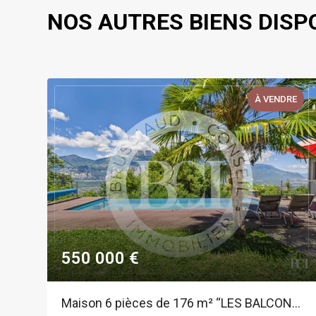
NOS AUTRES BIENS DISP
E
À VENDRE
550 000 €
 grands garages : une maison aux multiples possibilités à Villard-Bonnot
Maison 6 pièces de 176 m² “LES BALCONS DE BELLEDONNE”