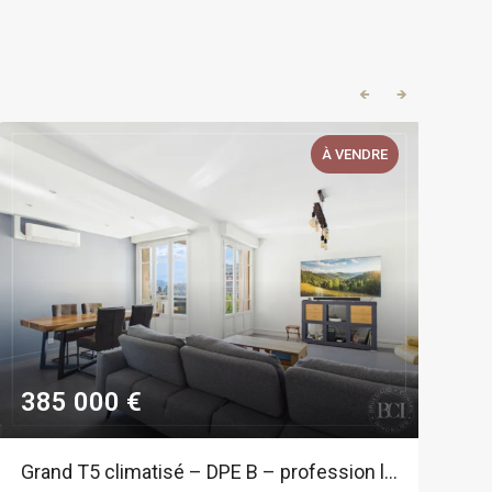
🡸
🡺
À VENDRE
385 000 €
7
Grand T5 climatisé – DPE B – profession libérale possible – vue Massifs.
3